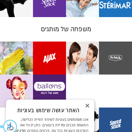
קיילי ג'נר
משפחה של מותגים
OATLY
סטרימר
ליידי ספיד סטיק
שיק
אגוסטינוס באדר
ג'ימי צ'ו
אג'קס
שיר נקש
×
פרי
האתר עושה שימוש בעוגיות
אנו משתמשים בעוגיות לשיפור חוויית הגלישה,
התאמת תכנים ומדידת ביצועים. ניתן לנהל את
העדפות העוגיות בכל עת. פרטים נוספים.
מדיניות